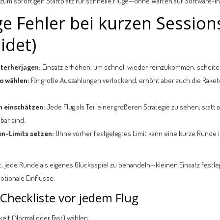
 zum sofortigen Startplatz für schnelle Flüge—ohne Warten auf Software-I
ge Fehler bei kurzen Session
idet)
nterherjagen:
Einsatz erhöhen, um schnell wieder reinzukommen, scheitert m
o wählen:
Für große Auszahlungen verlockend, erhöht aber auch die Raket
ch einschätzen:
Jede Flug als Teil einer größeren Strategie zu sehen, statt a
ar sind.
on-Limits setzen:
Ohne vorher festgelegtes Limit kann eine kurze Runde i
st, jede Runde als eigenes Glücksspiel zu behandeln—kleinen Einsatz fest
otionale Einflüsse.
 Checkliste vor jedem Flug
eit (Normal oder Fast) wählen.