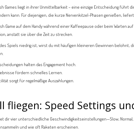
sh Games liegt in ihrer Unmittelbarkeit – eine einzige Entscheidung führt 
dern kann. Für diejenigen, die kurze Nervenkitzel-Phasen genießen, liefer
sh Game auf dem Handy während einer Kaffeepause oder beim Warten auf de
on, anstatt sie über die Zeit zu strecken.
ät des Spiels niedrig ist, wirst du mit häufigen kleineren Gewinnen belohnt
n.
tscheidungen halten das Engagement hoch.
gebnisse fördern schnelles Lernen.
tilität sorgt für regelmäßige Auszahlungen.
l fliegen: Speed Settings un
et dir vier unterschiedliche Geschwindigkeitseinstellungen—Slow, Normal, 
 ansammeln und wie oft Raketen erscheinen.