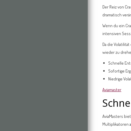
Der Reiz von Cra
dramatisch verän
Wenn du ein Cra
intensiven Sessi
Da die Volatilit
wieder zu drehe
Schnelle En
Sofortige Er
Niedrige Vola
Aviamaster
Schnel
AviaMasters biet
Multiplikatoren