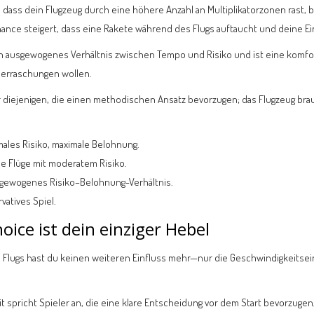
 dass dein Flugzeug durch eine höhere Anzahl an Multiplikatorzonen rast, 
hance steigert, dass eine Rakete während des Flugs auftaucht und deine E
n ausgewogenes Verhältnis zwischen Tempo und Risiko und ist eine komforta
berraschungen wollen.
ür diejenigen, die einen methodischen Ansatz bevorzugen; das Flugzeug bra
ales Risiko, maximale Belohnung.
e Flüge mit moderatem Risiko.
ewogenes Risiko–Belohnung-Verhältnis.
atives Spiel.
oice ist dein einziger Hebel
 Flugs hast du keinen weiteren Einfluss mehr—nur die Geschwindigkeitse
t spricht Spieler an, die eine klare Entscheidung vor dem Start bevorzugen