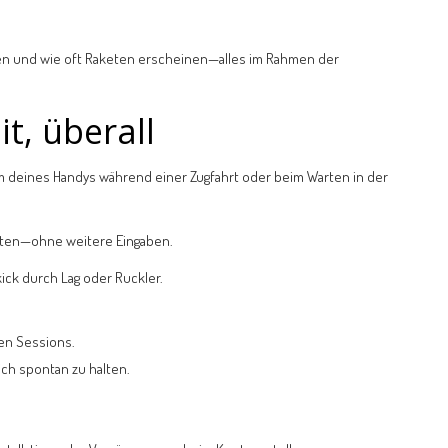
auen und wie oft Raketen erscheinen—alles im Rahmen der
t, überall
rm deines Handys während einer Zugfahrt oder beim Warten in der
chten—ohne weitere Eingaben.
nkick durch Lag oder Ruckler.
ren Sessions.
ich spontan zu halten.