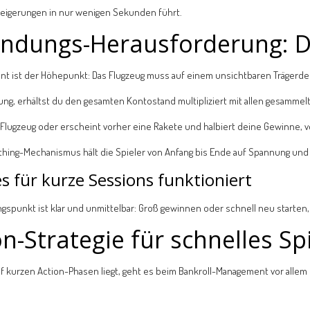
eigerungen in nur wenigen Sekunden führt.
andungs-Herausforderung: Da
nt ist der Höhepunkt: Das Flugzeug muss auf einem unsichtbaren Trägerde
ung, erhältst du den gesamten Kontostand multipliziert mit allen gesammel
Flugzeug oder erscheint vorher eine Rakete und halbiert deine Gewinne, ve
thing-Mechanismus hält die Spieler von Anfang bis Ende auf Spannung und s
 für kurze Sessions funktioniert
gspunkt ist klar und unmittelbar: Groß gewinnen oder schnell neu starten,
n-Strategie für schnelles Sp
f kurzen Action-Phasen liegt, geht es beim Bankroll-Management vor allem d