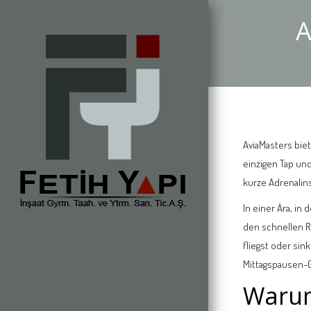
A
AviaMasters biet
einzigen Tap und
kurze Adrenalin
In einer Ära, in
den schnellen R
fliegst oder sin
Mittagspausen-G
Warum