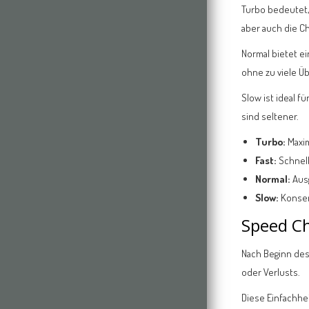
Turbo bedeutet,
aber auch die C
Normal bietet ei
ohne zu viele Ü
Slow ist ideal f
sind seltener.
Turbo:
Maxim
Fast:
Schnell
Normal:
Ausg
Slow:
Konserv
Speed Ch
Nach Beginn des
oder Verlusts.
Diese Einfachhei