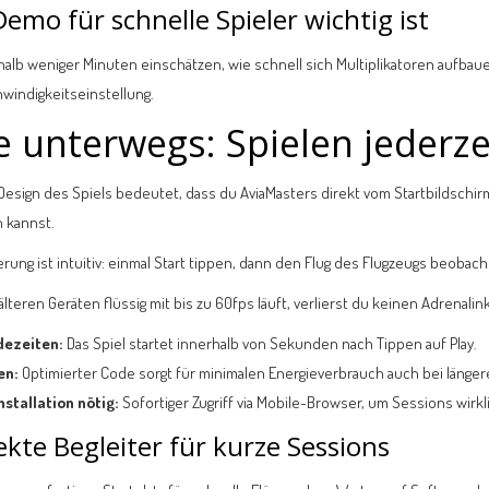
mo für schnelle Spieler wichtig ist
halb weniger Minuten einschätzen, wie schnell sich Multiplikatoren aufb
hwindigkeitseinstellung.
 unterwegs: Spielen jederzei
Design des Spiels bedeutet, dass du AviaMasters direkt vom Startbildschi
n kannst.
rung ist intuitiv: einmal Start tippen, dann den Flug des Flugzeugs beoba
 älteren Geräten flüssig mit bis zu 60fps läuft, verlierst du keinen Adrenali
dezeiten:
Das Spiel startet innerhalb von Sekunden nach Tippen auf Play.
en:
Optimierter Code sorgt für minimalen Energieverbrauch auch bei länge
stallation nötig:
Sofortiger Zugriff via Mobile-Browser, um Sessions wirkl
ekte Begleiter für kurze Sessions