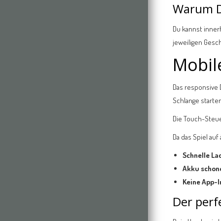
Warum De
Du kannst inner
jeweiligen Gesc
Mobile
Das responsive 
Schlange starte
Die Touch-Steue
Da das Spiel auf
Schnelle La
Akku schon
Keine App-In
Der perf