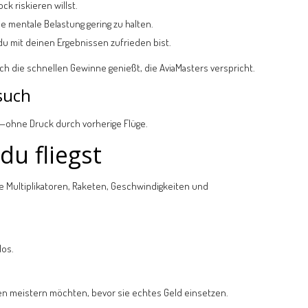
k riskieren willst.
e mentale Belastung gering zu halten.
du mit deinen Ergebnissen zufrieden bist.
och die schnellen Gewinne genießt, die AviaMasters verspricht.
such
en—ohne Druck durch vorherige Flüge.
du fliegst
 Multiplikatoren, Raketen, Geschwindigkeiten und
los.
en meistern möchten, bevor sie echtes Geld einsetzen.