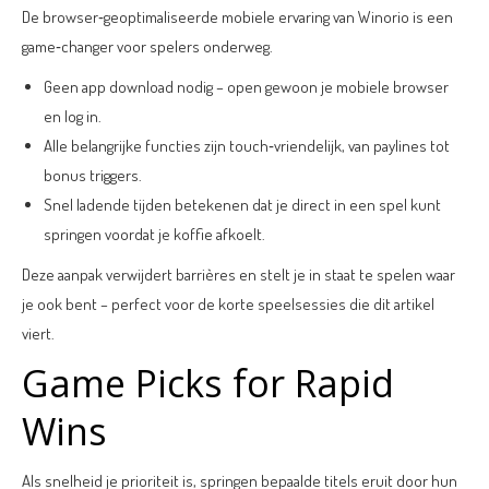
De browser‑geoptimaliseerde mobiele ervaring van Winorio is een
game‑changer voor spelers onderweg.
Geen app download nodig – open gewoon je mobiele browser
en log in.
Alle belangrijke functies zijn touch‑vriendelijk, van paylines tot
bonus triggers.
Snel ladende tijden betekenen dat je direct in een spel kunt
springen voordat je koffie afkoelt.
Deze aanpak verwijdert barrières en stelt je in staat te spelen waar
je ook bent – perfect voor de korte speelsessies die dit artikel
viert.
Game Picks for Rapid
Wins
Als snelheid je prioriteit is, springen bepaalde titels eruit door hun