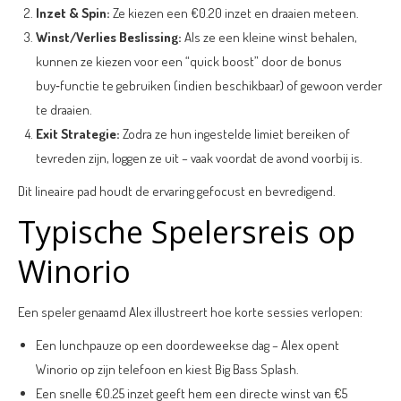
Inzet & Spin:
Ze kiezen een €0.20 inzet en draaien meteen.
Winst/Verlies Beslissing:
Als ze een kleine winst behalen,
kunnen ze kiezen voor een “quick boost” door de bonus
buy‑functie te gebruiken (indien beschikbaar) of gewoon verder
te draaien.
Exit Strategie:
Zodra ze hun ingestelde limiet bereiken of
tevreden zijn, loggen ze uit – vaak voordat de avond voorbij is.
Dit lineaire pad houdt de ervaring gefocust en bevredigend.
Typische Spelersreis op
Winorio
Een speler genaamd Alex illustreert hoe korte sessies verlopen:
Een lunchpauze op een doordeweekse dag – Alex opent
Winorio op zijn telefoon en kiest Big Bass Splash.
Een snelle €0.25 inzet geeft hem een directe winst van €5