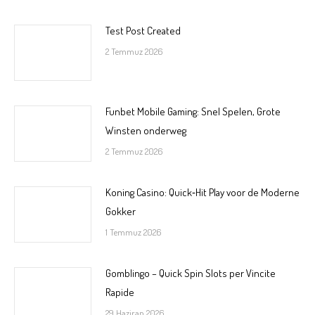
Test Post Created
2 Temmuz 2026
Funbet Mobile Gaming: Snel Spelen, Grote
Winsten onderweg
2 Temmuz 2026
Koning Casino: Quick‑Hit Play voor de Moderne
Gokker
1 Temmuz 2026
Gomblingo – Quick Spin Slots per Vincite
Rapide
29 Haziran 2026