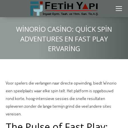
WINORIO CASINO: QUICK SPIN
ADVENTURES EN FAST PLAY
ERVARING
Voor spelers die verlangen naar directe opwinding, biedt Winorio
een speelplaats waar elke spin telt. Het platform is opgebouwd
rond korte, hoog‑intensieve sessies die snelle resultaten
opleveren zonder de lange termijn grind die veel andere sites
vereisen.
The Pulse of Fast Play: