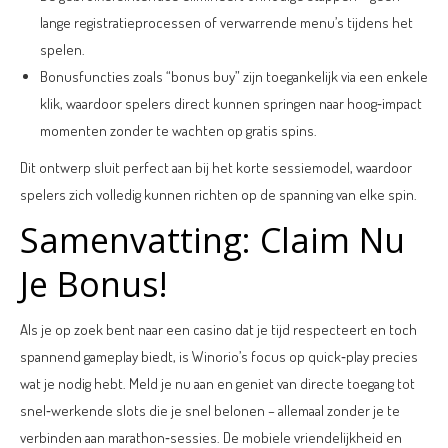
lange registratieprocessen of verwarrende menu’s tijdens het
spelen.
Bonusfuncties zoals “bonus buy” zijn toegankelijk via een enkele
klik, waardoor spelers direct kunnen springen naar hoog‑impact
momenten zonder te wachten op gratis spins.
Dit ontwerp sluit perfect aan bij het korte sessiemodel, waardoor
spelers zich volledig kunnen richten op de spanning van elke spin.
Samenvatting: Claim Nu
Je Bonus!
Als je op zoek bent naar een casino dat je tijd respecteert en toch
spannend gameplay biedt, is Winorio’s focus op quick‑play precies
wat je nodig hebt. Meld je nu aan en geniet van directe toegang tot
snel‑werkende slots die je snel belonen – allemaal zonder je te
verbinden aan marathon‑sessies. De mobiele vriendelijkheid en