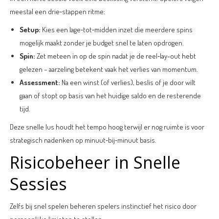
meestal een drie‑stappen ritme:
Setup:
Kies een lage‑tot‑midden inzet die meerdere spins
mogelijk maakt zonder je budget snel te laten opdrogen.
Spin:
Zet meteen in op de spin nadat je de reel‑lay-out hebt
gelezen – aarzeling betekent vaak het verlies van momentum.
Assessment:
Na een winst (of verlies), beslis of je door wilt
gaan of stopt op basis van het huidige saldo en de resterende
tijd.
Deze snelle lus houdt het tempo hoog terwijl er nog ruimte is voor
strategisch nadenken op minuut‑bij‑minuut basis.
Risicobeheer in Snelle
Sessies
Zelfs bij snel spelen beheren spelers instinctief het risico door