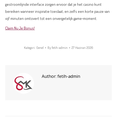
gestroomlijnde interface zorgen ervoor dat je het casino kunt
bereiken wanneer inspiratie toeslaat, en zelfs een korte pauze van
vijf minuten omtovert tot een onvergetelijk game‑moment.
Claim Nu Je Bonus!
Kategori:
Genel
By
fetih-admin
27 Haziran 2026
Author:
fetih-admin