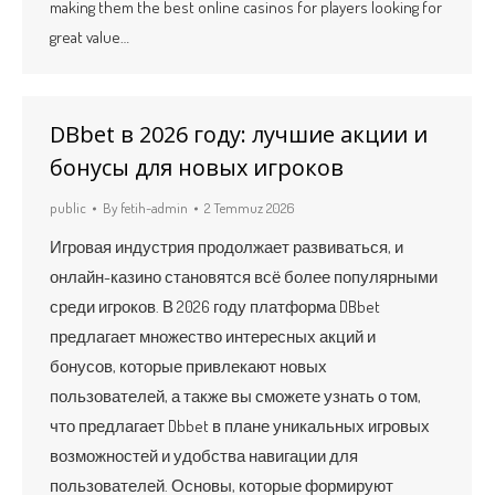
making them the best online casinos for players looking for
great value…
DBbet в 2026 году: лучшие акции и
бонусы для новых игроков
public
By
fetih-admin
2 Temmuz 2026
Игровая индустрия продолжает развиваться, и
онлайн-казино становятся всё более популярными
среди игроков. В 2026 году платформа DBbet
предлагает множество интересных акций и
бонусов, которые привлекают новых
пользователей, а также вы сможете узнать о том,
что предлагает Dbbet в плане уникальных игровых
возможностей и удобства навигации для
пользователей. Основы, которые формируют