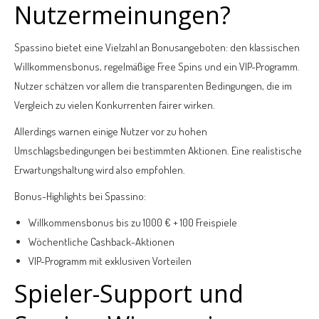
Nutzermeinungen?
Spassino bietet eine Vielzahl an Bonusangeboten: den klassischen
Willkommensbonus, regelmäßige Free Spins und ein VIP-Programm.
Nutzer schätzen vor allem die transparenten Bedingungen, die im
Vergleich zu vielen Konkurrenten fairer wirken.
Allerdings warnen einige Nutzer vor zu hohen
Umschlagsbedingungen bei bestimmten Aktionen. Eine realistische
Erwartungshaltung wird also empfohlen.
Bonus-Highlights bei Spassino:
Willkommensbonus bis zu 1000 € + 100 Freispiele
Wöchentliche Cashback-Aktionen
VIP-Programm mit exklusiven Vorteilen
Spieler-Support und