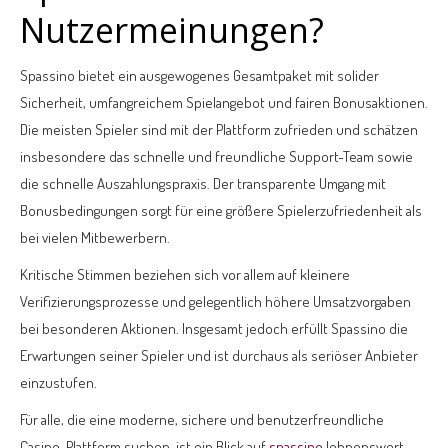
Nutzermeinungen?
Spassino bietet ein ausgewogenes Gesamtpaket mit solider
Sicherheit, umfangreichem Spielangebot und fairen Bonusaktionen.
Die meisten Spieler sind mit der Plattform zufrieden und schätzen
insbesondere das schnelle und freundliche Support-Team sowie
die schnelle Auszahlungspraxis. Der transparente Umgang mit
Bonusbedingungen sorgt für eine größere Spielerzufriedenheit als
bei vielen Mitbewerbern.
Kritische Stimmen beziehen sich vor allem auf kleinere
Verifizierungsprozesse und gelegentlich höhere Umsatzvorgaben
bei besonderen Aktionen. Insgesamt jedoch erfüllt Spassino die
Erwartungen seiner Spieler und ist durchaus als seriöser Anbieter
einzustufen.
Für alle, die eine moderne, sichere und benutzerfreundliche
Casino-Plattform suchen, ist ein Blick auf
spassino
lohnenswert.