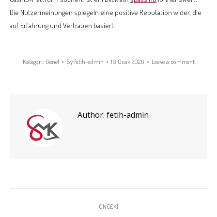
Die Nutzermeinungen spiegeln eine positive Reputation wider, die
auf Erfahrung und Vertrauen basiert.
Kategori:
Genel
By
fetih-admin
16 Ocak 2026
Leave a comment
Author:
fetih-admin
Post
ÖNCEKI