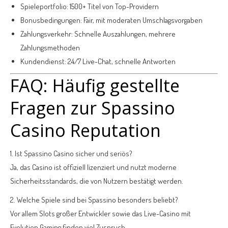
Spieleportfolio: 1500+ Titel von Top-Providern
Bonusbedingungen: Fair, mit moderaten Umschlagsvorgaben
Zahlungsverkehr: Schnelle Auszahlungen, mehrere
Zahlungsmethoden
Kundendienst: 24/7 Live-Chat, schnelle Antworten
FAQ: Häufig gestellte
Fragen zur Spassino
Casino Reputation
1. Ist Spassino Casino sicher und seriös?
Ja, das Casino ist offiziell lizenziert und nutzt moderne
Sicherheitsstandards, die von Nutzern bestätigt werden.
2. Welche Spiele sind bei Spassino besonders beliebt?
Vor allem Slots großer Entwickler sowie das Live-Casino mit
Evolution Gaming finden viel Zuspruch.