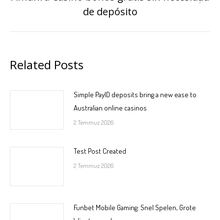
Next
de depósito
post:
Related Posts
Simple PayID deposits bring a new ease to
Australian online casinos
2 Temmuz 2026
Test Post Created
2 Temmuz 2026
Funbet Mobile Gaming: Snel Spelen, Grote