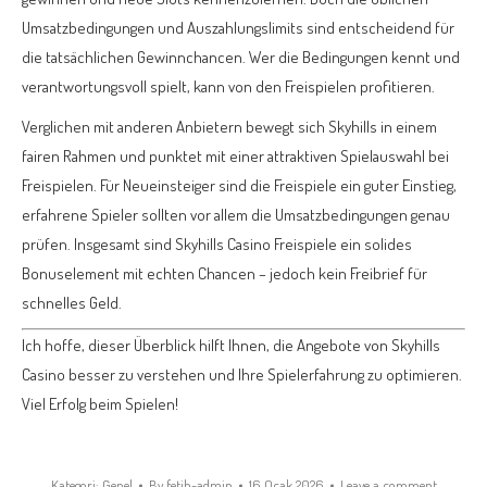
Umsatzbedingungen und Auszahlungslimits sind entscheidend für
die tatsächlichen Gewinnchancen. Wer die Bedingungen kennt und
verantwortungsvoll spielt, kann von den Freispielen profitieren.
Verglichen mit anderen Anbietern bewegt sich Skyhills in einem
fairen Rahmen und punktet mit einer attraktiven Spielauswahl bei
Freispielen. Für Neueinsteiger sind die Freispiele ein guter Einstieg,
erfahrene Spieler sollten vor allem die Umsatzbedingungen genau
prüfen. Insgesamt sind Skyhills Casino Freispiele ein solides
Bonuselement mit echten Chancen – jedoch kein Freibrief für
schnelles Geld.
Ich hoffe, dieser Überblick hilft Ihnen, die Angebote von Skyhills
Casino besser zu verstehen und Ihre Spielerfahrung zu optimieren.
Viel Erfolg beim Spielen!
Kategori:
Genel
By
fetih-admin
16 Ocak 2026
Leave a comment