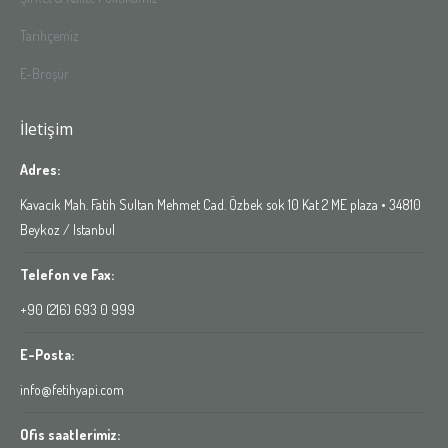
Tarihçemiz
E-Broşür
İletişim
Adres:
Kavacık Mah. Fatih Sultan Mehmet Cad. Özbek sok 10 Kat 2 ME plaza • 34810
Beykoz / Istanbul
Telefon ve Fax:
+90 (216) 693 0 999
E-Posta:
info@fetihyapi.com
Ofis saatlerimiz: