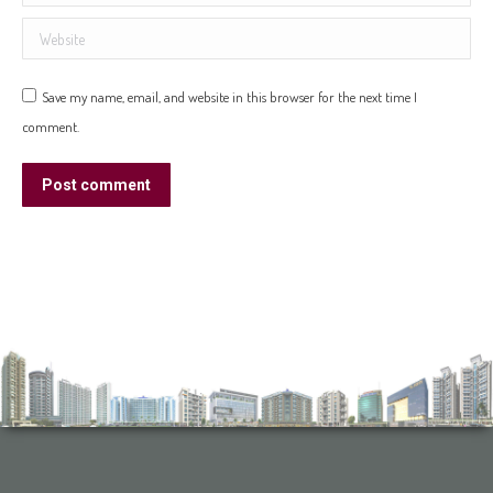
Website
Save my name, email, and website in this browser for the next time I
comment.
Post comment