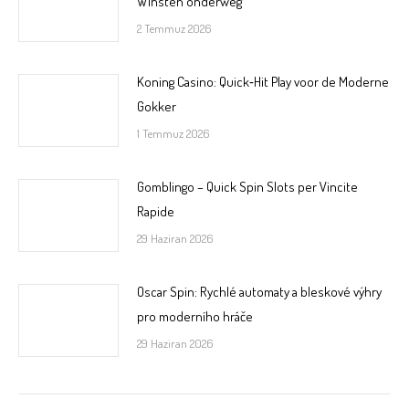
Winsten onderweg
2 Temmuz 2026
Koning Casino: Quick‑Hit Play voor de Moderne
Gokker
1 Temmuz 2026
Gomblingo – Quick Spin Slots per Vincite
Rapide
29 Haziran 2026
Oscar Spin: Rychlé automaty a bleskové výhry
pro moderního hráče
29 Haziran 2026