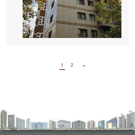
1
2
→