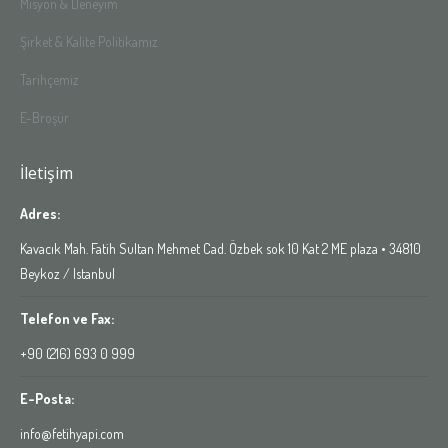
Misyon & Deneyim
Şirket & Kalite Politikamız
Tarihçemiz
E-Broşür
İletişim
Adres:
Kavacık Mah. Fatih Sultan Mehmet Cad. Özbek sok 10 Kat 2 ME plaza • 34810
Beykoz / Istanbul
Telefon ve Fax:
+90 (216) 693 0 999
E-Posta:
info@fetihyapi.com